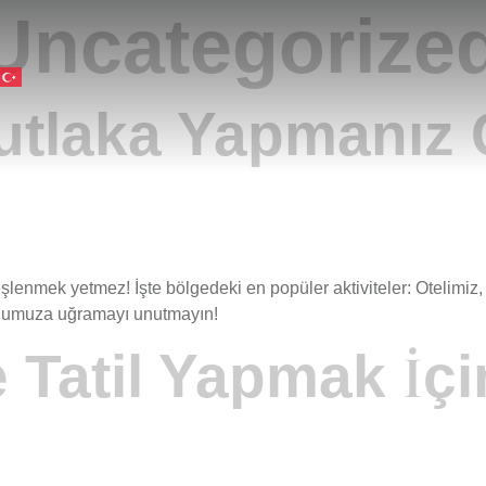
Uncategorize
utlaka Yapmanız 
enmek yetmez! İşte bölgedeki en popüler aktiviteler: Otelimiz, tü
onumuza uğramayı unutmayın!
 Tatil Yapmak İçi