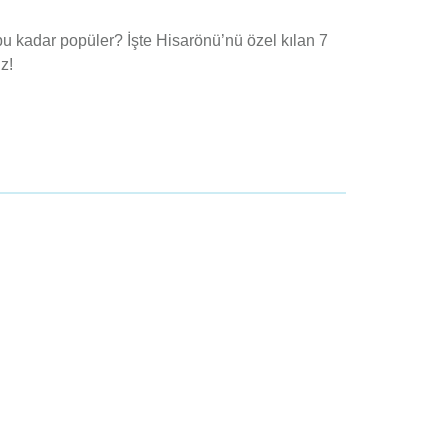
 bu kadar popüler? İşte Hisarönü’nü özel kılan 7
z!
İletişim Bilgileri
Bir Mesaj Kadar Yakınız...
0538 256 48 80
Whatsapp Hattımız
Info@miasuiteshotel.com
Ölüdeniz, 194. Sk. No:8