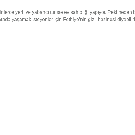
binlerce yerli ve yabancı turiste ev sahipliği yapıyor. Peki neden
da yaşamak isteyenler için Fethiye’nin gizli hazinesi diyebiliri
Navigasyon
Odalarımız
Hakkımızda
Balayı Odası
Galeri
Triple Room
Blog
Double Room
İletişim
Standart Room